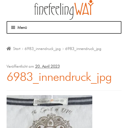
Menü
Über mich
Start
6983_innendruck_jpg
6983_innendruck_jpg
Mein Angebot
Veröffentlicht am
20. April 2023
Coaching
6983_innendruck_jpg
Klangmassage