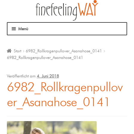
Menü
Über mich
Start
6982_Rollkragenpullover_Asanahose_0141
6982_Rollkragenpullover_Asanahose_0141
Mein Angebot
Coaching
Veröffentlicht am
4. Juni 2018
6982_Rollkragenpullov
Klangmassage
er_Asanahose_0141