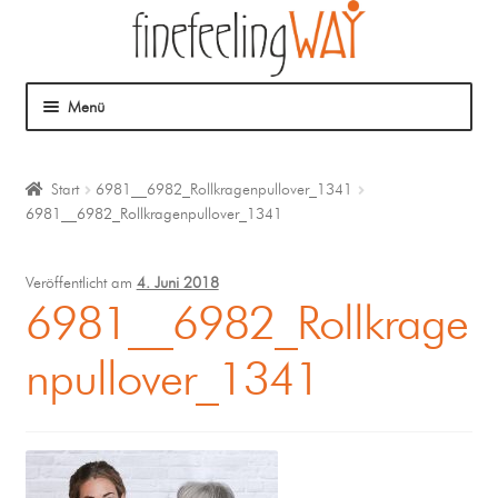
Menü
Über mich
Start
6981__6982_Rollkragenpullover_1341
6981__6982_Rollkragenpullover_1341
Mein Angebot
Coaching
Veröffentlicht am
4. Juni 2018
6981__6982_Rollkrage
Klangmassage
npullover_1341