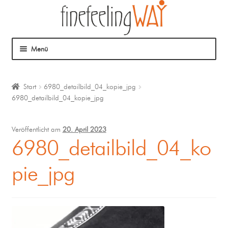
Menü
Über mich
Start
6980_detailbild_04_kopie_jpg
6980_detailbild_04_kopie_jpg
Mein Angebot
Coaching
Veröffentlicht am
20. April 2023
6980_detailbild_04_ko
Klangmassage
pie_jpg