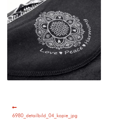
6980_detailbild_04_kopie_jpg