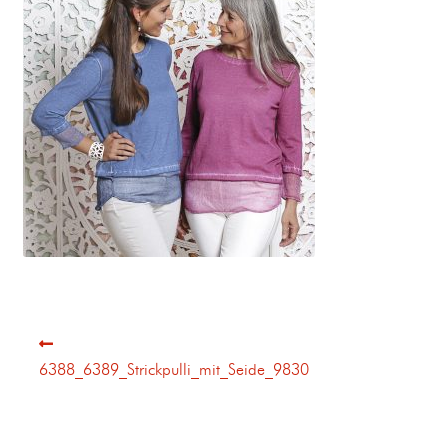
6388_6389_Strickpulli_mit_Seide_9830