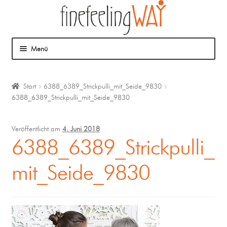
Menü
Über mich
Start
6388_6389_Strickpulli_mit_Seide_9830
6388_6389_Strickpulli_mit_Seide_9830
Mein Angebot
Coaching
Veröffentlicht am
4. Juni 2018
6388_6389_Strickpulli_
Klangmassage
mit_Seide_9830