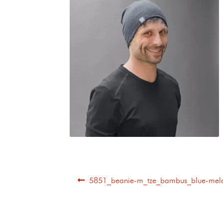
5851_beanie-m_tze_bambus_blue-mel