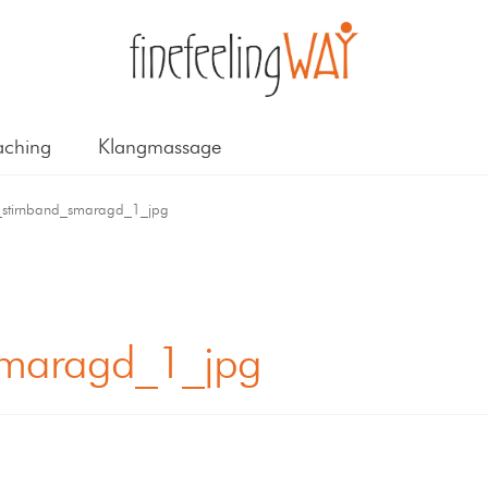
ching
Klangmassage
stirnband_smaragd_1_jpg
smaragd_1_jpg