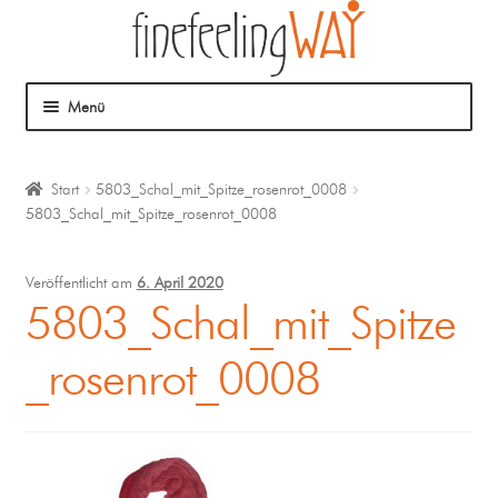
Menü
Über mich
Start
5803_Schal_mit_Spitze_rosenrot_0008
5803_Schal_mit_Spitze_rosenrot_0008
Mein Angebot
Coaching
Veröffentlicht am
6. April 2020
5803_Schal_mit_Spitze
Klangmassage
_rosenrot_0008