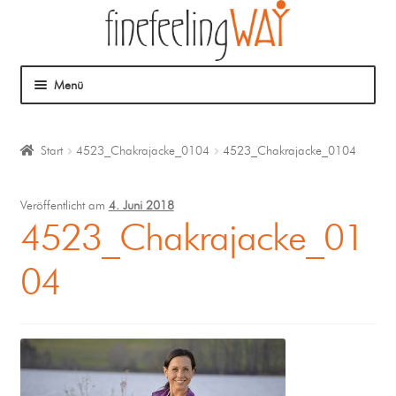
Menü
Über mich
Start
4523_Chakrajacke_0104
4523_Chakrajacke_0104
Mein Angebot
Veröffentlicht am
4. Juni 2018
Coaching
4523_Chakrajacke_01
04
Klangmassage