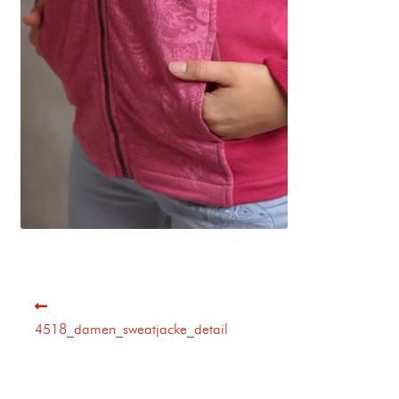
4518_damen_sweatjacke_detail