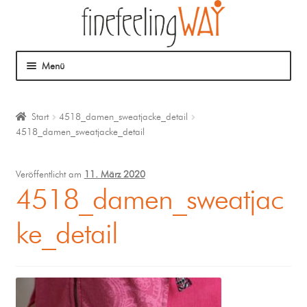
Menü
Über mich
Start
4518_damen_sweatjacke_detail
4518_damen_sweatjacke_detail
Mein Angebot
Coaching
Veröffentlicht am
11. März 2020
4518_damen_sweatjac
Klangmassage
ke_detail