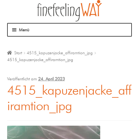
Menü
Über mich
Start
4515_kapuzenjacke_affiramtion_jpg
4515_kapuzenjacke_affiramtion_jpg
Mein Angebot
Coaching
Veröffentlicht am
24. April 2023
4515_kapuzenjacke_aff
Klangmassage
iramtion_jpg