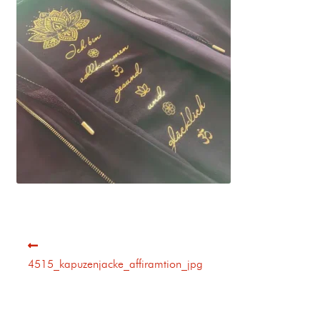
4515_kapuzenjacke_affiramtion_jpg