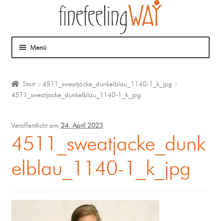
Menü
Über mich
Start
4511_sweatjacke_dunkelblau_1140-1_k_jpg
4511_sweatjacke_dunkelblau_1140-1_k_jpg
Mein Angebot
Coaching
Veröffentlicht am
24. April 2023
4511_sweatjacke_dunk
Klangmassage
elblau_1140-1_k_jpg