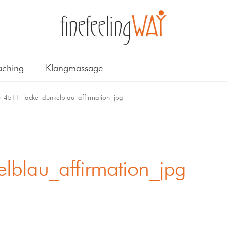
ching
Klangmassage
4511_jacke_dunkelblau_affirmation_jpg
lblau_affirmation_jpg