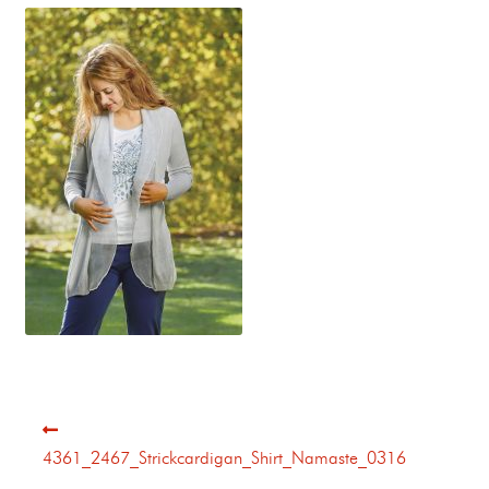
4361_2467_Strickcardigan_Shirt_Namaste_0316