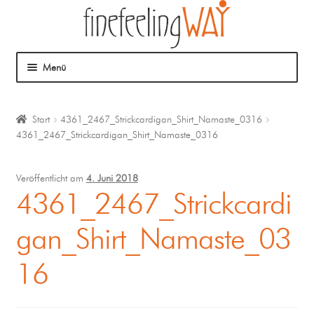
Menü
Über mich
Start
4361_2467_Strickcardigan_Shirt_Namaste_0316
4361_2467_Strickcardigan_Shirt_Namaste_0316
Mein Angebot
Coaching
Veröffentlicht am
4. Juni 2018
4361_2467_Strickcardi
Klangmassage
gan_Shirt_Namaste_03
16