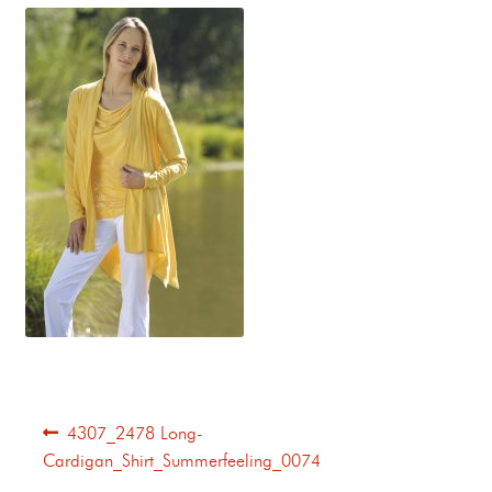
4307_2478 Long-
Cardigan_Shirt_Summerfeeling_0074