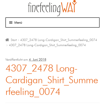
Menü
Über mich
Start
4307_2478 Long-Cardigan_Shirt_Summerfeeling_0074
4307_2478 Long-Cardigan_Shirt_Summerfeeling_0074
Mein Angebot
Coaching
Veröffentlicht am
4. Juni 2018
4307_2478 Long-
Klangmassage
Cardigan_Shirt_Summe
rfeeling_0074