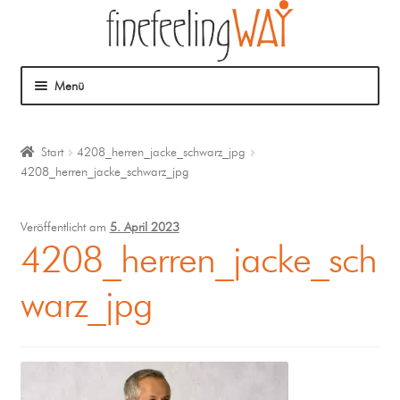
Menü
Über mich
Start
4208_herren_jacke_schwarz_jpg
4208_herren_jacke_schwarz_jpg
Mein Angebot
Coaching
Veröffentlicht am
5. April 2023
4208_herren_jacke_sch
Klangmassage
warz_jpg