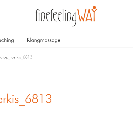
ching
Klangmassage
atop_tuerkis_6813
erkis_6813