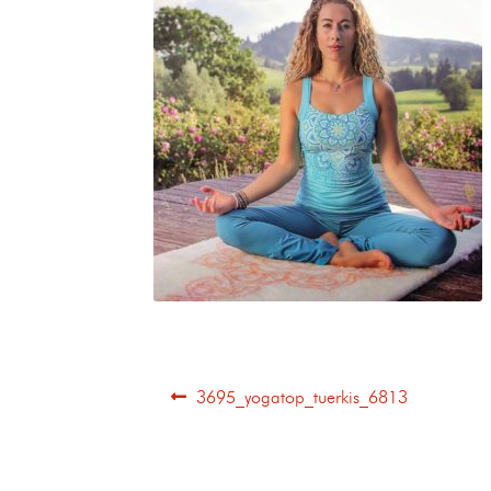
3695_yogatop_tuerkis_6813