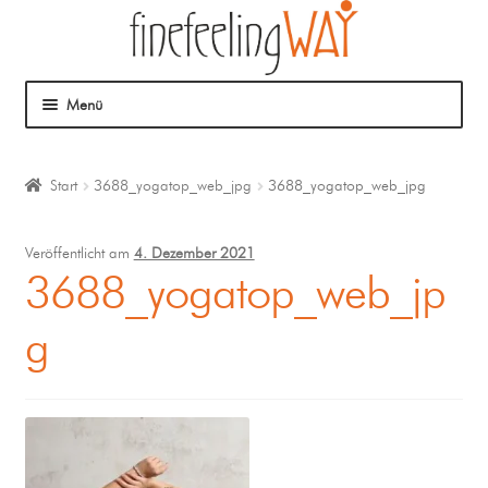
Menü
Über mich
Start
3688_yogatop_web_jpg
3688_yogatop_web_jpg
Mein Angebot
Veröffentlicht am
4. Dezember 2021
Coaching
3688_yogatop_web_jp
g
Klangmassage