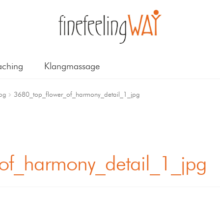
ching
Klangmassage
pg
3680_top_flower_of_harmony_detail_1_jpg
of_harmony_detail_1_jpg