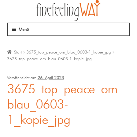
Menü
Über mich
Start
3675_top_peace_om_blau_0603-1_kopie_jpg
3675_top_peace_om_blau_0603-1_kopie_jpg
Mein Angebot
Coaching
Veröffentlicht am
26. April 2023
3675_top_peace_om_
Klangmassage
blau_0603-
1_kopie_jpg