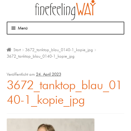
Menü
Über mich
Start
3672_tanktop_blau_0140-1_kopie_jpg
3672_tanktop_blau_0140-1_kopie_jpg
Mein Angebot
Coaching
Veröffentlicht am
24. April 2023
3672_tanktop_blau_01
Klangmassage
40-1_kopie_jpg