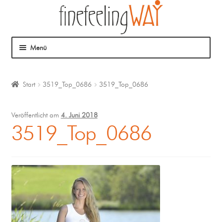
Menü
Über mich
Start
3519_Top_0686
3519_Top_0686
Mein Angebot
Veröffentlicht am
4. Juni 2018
Coaching
3519_Top_0686
Klangmassage