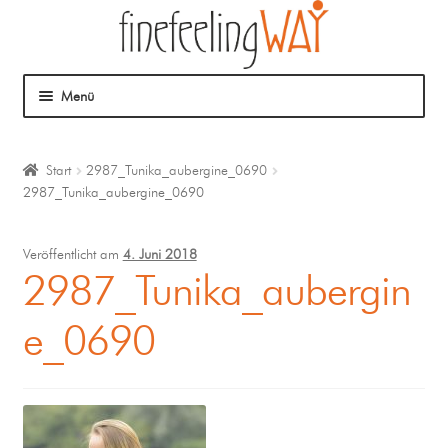
Menü
Über mich
Start
2987_Tunika_aubergine_0690
2987_Tunika_aubergine_0690
Mein Angebot
Coaching
Veröffentlicht am
4. Juni 2018
2987_Tunika_aubergin
Klangmassage
e_0690