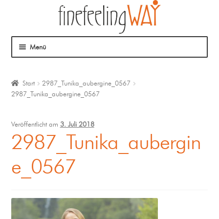
Menü
Über mich
Start
2987_Tunika_aubergine_0567
2987_Tunika_aubergine_0567
Mein Angebot
Coaching
Veröffentlicht am
3. Juli 2018
2987_Tunika_aubergin
Klangmassage
e_0567