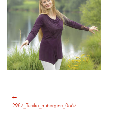
2987_Tunika_aubergine_0567