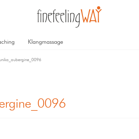
ching
Klangmassage
unika_aubergine_0096
ergine_0096