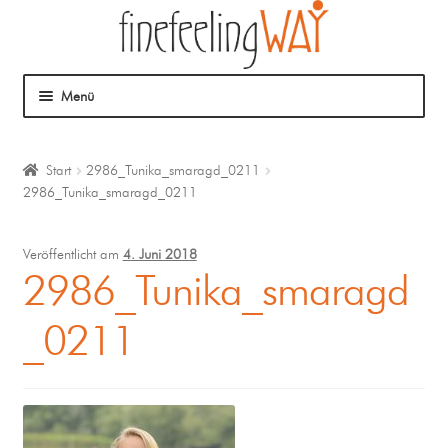
Menü
Über mich
Start
2986_Tunika_smaragd_0211
2986_Tunika_smaragd_0211
Mein Angebot
Coaching
Veröffentlicht am
4. Juni 2018
2986_Tunika_smaragd
Klangmassage
_0211