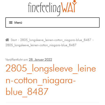
Menü
Über mich
Start
2805_longsleeve_leinen-cotton_niagara-blue_8487
2805_longsleeve_leinen-cotton_niagara-blue_8487
Mein Angebot
Coaching
Veröffentlicht am
28. Januar 2022
2805_longsleeve_leine
Klangmassage
n-cotton_niagara-
blue_8487