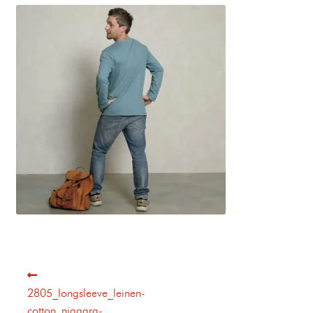
2805_longsleeve_leinen-
cotton_niagara-