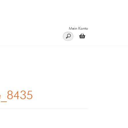
Mein Konto
ue_8435