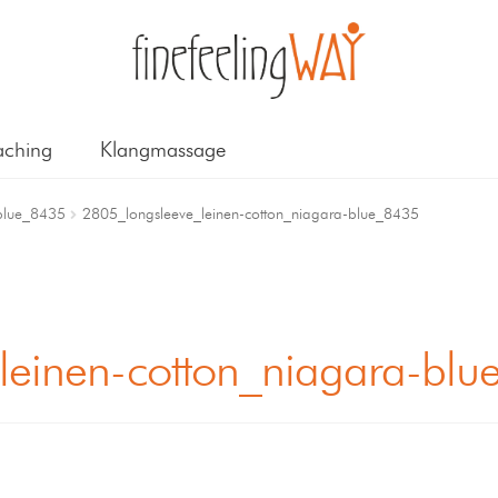
ching
Klangmassage
-blue_8435
2805_longsleeve_leinen-cotton_niagara-blue_8435
leinen-cotton_niagara-bl