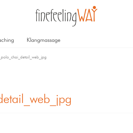
ching
Klangmassage
polo_chai_detail_web_jpg
etail_web_jpg