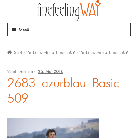
Menü
Über mich
Start
2683_azurblau_Basic_509
2683_azurblau_Basic_509
Mein Angebot
Veröffentlicht am
25. Mai 2018
Coaching
2683_azurblau_Basic_
509
Klangmassage