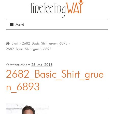
Menü
Über mich
Start
2682_Basic_Shirt_gruen_6893
2682_Basic_Shirt_gruen_6893
Mein Angebot
Coaching
Veröffentlicht am
25. Mai 2018
2682_Basic_Shirt_grue
Klangmassage
n_6893