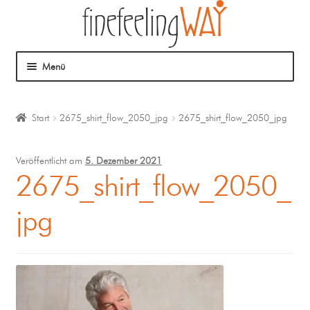
Menü
Über mich
Start
2675_shirt_flow_2050_jpg
2675_shirt_flow_2050_jpg
Mein Angebot
Veröffentlicht am
5. Dezember 2021
Coaching
2675_shirt_flow_2050_
jpg
Klangmassage