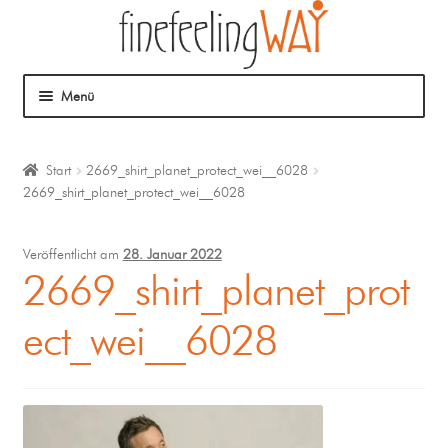
Menü
Über mich
Start
2669_shirt_planet_protect_wei__6028
2669_shirt_planet_protect_wei__6028
Mein Angebot
Coaching
Veröffentlicht am
28. Januar 2022
2669_shirt_planet_prot
Klangmassage
ect_wei__6028