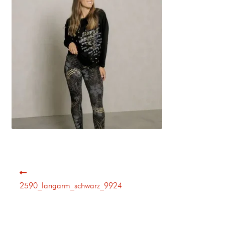
2590_langarm_schwarz_9924