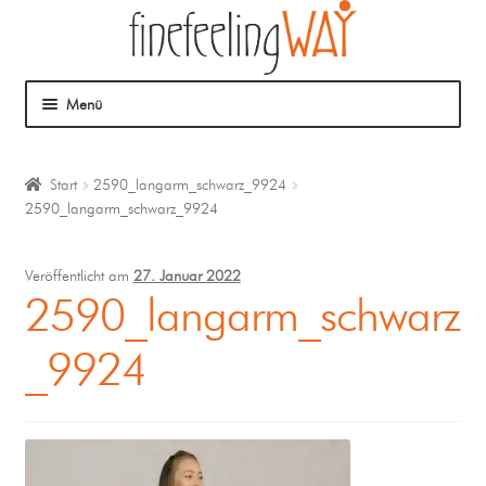
Menü
Über mich
Start
2590_langarm_schwarz_9924
2590_langarm_schwarz_9924
Mein Angebot
Coaching
Veröffentlicht am
27. Januar 2022
2590_langarm_schwarz
Klangmassage
_9924