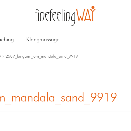
ching
Klangmassage
9
2589_langarm_om_mandala_sand_9919
m_mandala_sand_9919