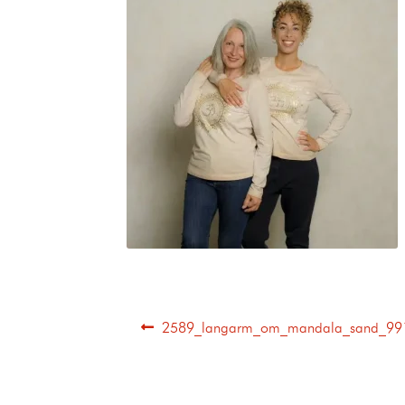
2589_langarm_om_mandala_sand_99