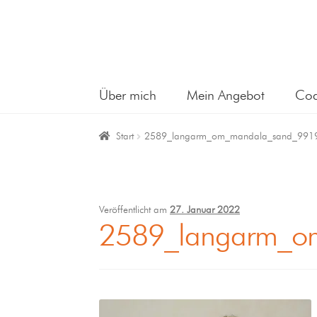
Über mich
Mein Angebot
Coa
Start
2589_langarm_om_mandala_sand_991
Veröffentlicht am
27. Januar 2022
2589_langarm_o