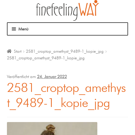
Menü
Über mich
Start
2581_croptop_amethyst_9489-1_kopie_jpg
2581_croptop_amethyst_9489-1_kopie_jpg
Mein Angebot
Coaching
Veröffentlicht am
24. Januar 2022
2581_croptop_amethys
Klangmassage
t_9489-1_kopie_jpg