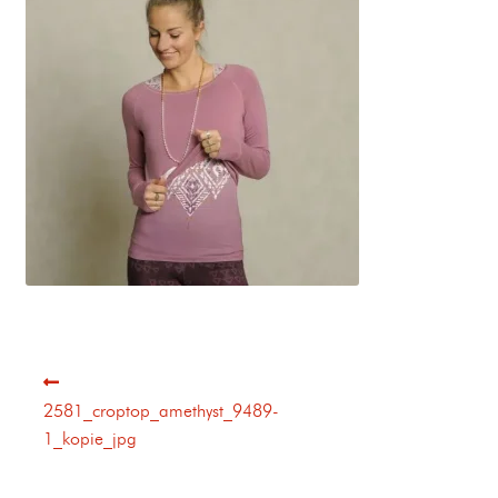
2581_croptop_amethyst_9489-
1_kopie_jpg