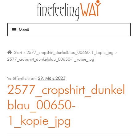
Menü
Über mich
Start
2577_cropshirt_dunkelblau_00650-1_kopie_jpg
2577_cropshirt_dunkelblau_00650-1_kopie_jpg
Mein Angebot
Coaching
Veröffentlicht am
29. März 2023
2577_cropshirt_dunkel
Klangmassage
blau_00650-
1_kopie_jpg