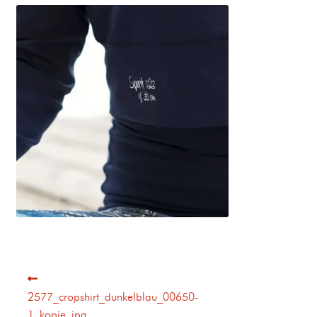
2577_cropshirt_dunkelblau_00650-
1_kopie_jpg