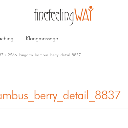
ching
Klangmassage
37
2566_langarm_bambus_berry_detail_8837
mbus_berry_detail_8837