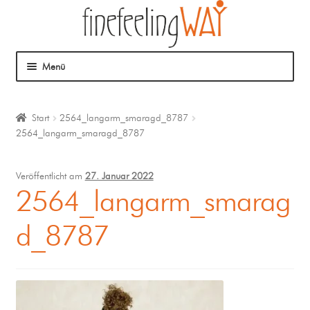
Menü
Über mich
Start
2564_langarm_smaragd_8787
2564_langarm_smaragd_8787
Mein Angebot
Coaching
Veröffentlicht am
27. Januar 2022
2564_langarm_smarag
Klangmassage
d_8787