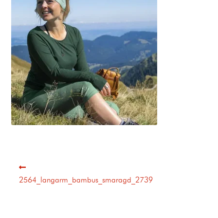
2564_langarm_bambus_smaragd_2739