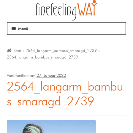
Menü
Über mich
Start
2564_langarm_bambus_smaragd_2739
2564_langarm_bambus_smaragd_2739
Mein Angebot
Coaching
Veröffentlicht am
27. Januar 2022
2564_langarm_bambu
Klangmassage
s_smaragd_2739