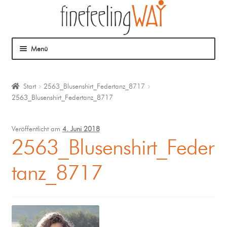
Menü
Über mich
Start
2563_Blusenshirt_Federtanz_8717
2563_Blusenshirt_Federtanz_8717
Mein Angebot
Coaching
Veröffentlicht am
4. Juni 2018
2563_Blusenshirt_Feder
Klangmassage
tanz_8717