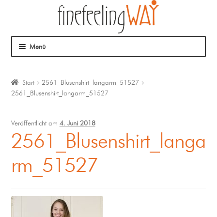
Menü
Über mich
Start
2561_Blusenshirt_langarm_51527
2561_Blusenshirt_langarm_51527
Mein Angebot
Coaching
Veröffentlicht am
4. Juni 2018
2561_Blusenshirt_langa
Klangmassage
rm_51527