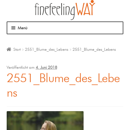
Menü
Über mich
Start
2551_Blume_des_Lebens
2551_Blume_des_Lebens
Mein Angebot
Veröffentlicht am
4. Juni 2018
Coaching
2551_Blume_des_Lebe
ns
Klangmassage