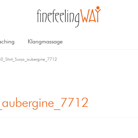
ching
Klangmassage
0_Shirt_Surya_aubergine_7712
_aubergine_7712