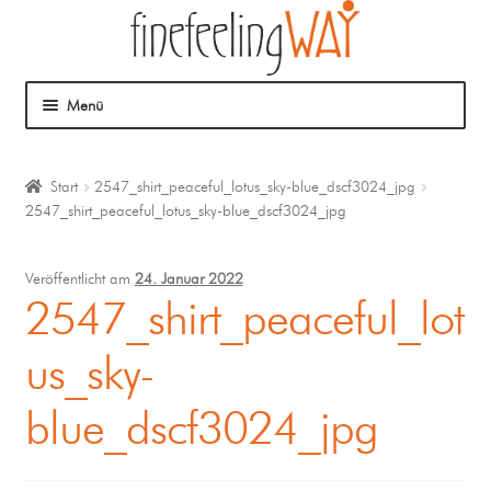
Menü
Über mich
Start
2547_shirt_peaceful_lotus_sky-blue_dscf3024_jpg
2547_shirt_peaceful_lotus_sky-blue_dscf3024_jpg
Mein Angebot
Coaching
Veröffentlicht am
24. Januar 2022
2547_shirt_peaceful_lot
Klangmassage
us_sky-
blue_dscf3024_jpg