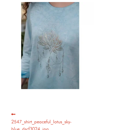
2547_shirt_peaceful_lotus_sky-
blue_dscf3024_jpg