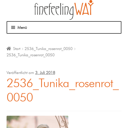
Menü
Über mich
Start
2536_Tunika_rosenrot_0050
2536_Tunika_rosenrot_0050
Mein Angebot
Coaching
Veröffentlicht am
3. Juli 2018
2536_Tunika_rosenrot_
Klangmassage
0050