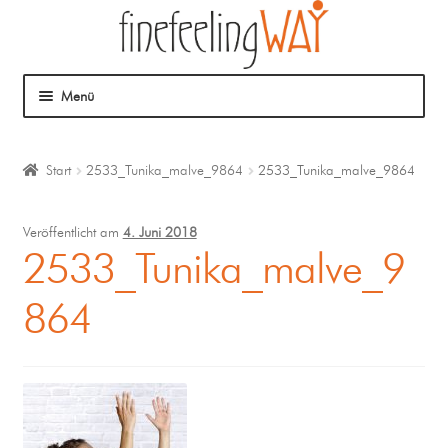
Menü
Über mich
Start
2533_Tunika_malve_9864
2533_Tunika_malve_9864
Mein Angebot
Veröffentlicht am
4. Juni 2018
Coaching
2533_Tunika_malve_9
864
Klangmassage