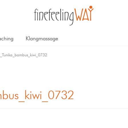
ching
Klangmassage
_Tunika_bambus_kiwi_0732
bus_kiwi_0732