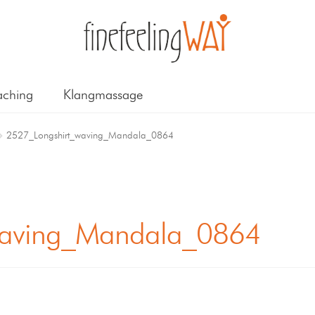
ching
Klangmassage
2527_Longshirt_waving_Mandala_0864
waving_Mandala_0864