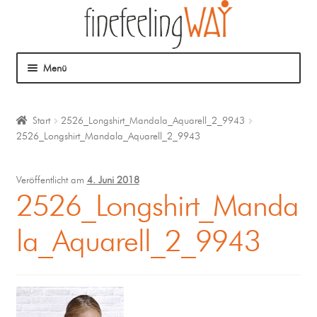
Menü
Über mich
Start
2526_Longshirt_Mandala_Aquarell_2_9943
2526_Longshirt_Mandala_Aquarell_2_9943
Mein Angebot
Coaching
Veröffentlicht am
4. Juni 2018
2526_Longshirt_Manda
Klangmassage
la_Aquarell_2_9943